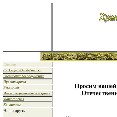
Главная
Св. Георгий Победоносец
Расписание богослужений
Проект храма
Просим вашей 
Реквизиты
Отечественн
Имена жертвователей храму
Фотогалерея
Контакты
Наши друзья