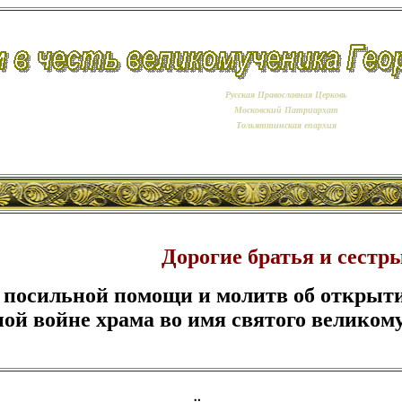
Русская Православная Церковь
Московский Патриархат
Тольяттинская епархия
Дорогие братья и сестр
посильной помощи и молитв об открыти
ой войне храма во имя святого великом